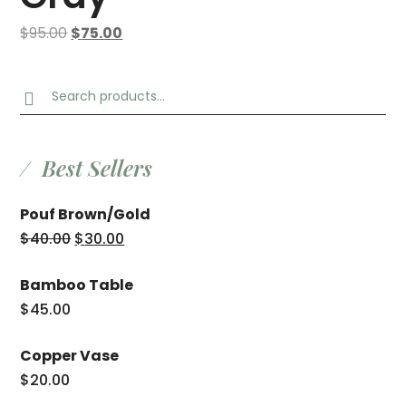
El
El
$
95.00
$
75.00
precio
precio
original
actual
Search
era:
es:
for:
$95.00.
$75.00.
Best Sellers
Pouf Brown/Gold
El
El
$
40.00
$
30.00
precio
precio
Bamboo Table
original
actual
$
45.00
era:
es:
$40.00.
$30.00.
Copper Vase
$
20.00