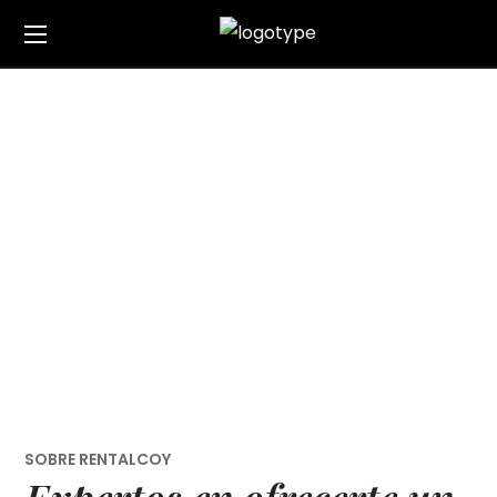
RentAlcoy
Home
RentAlcoy
SOBRE RENTALCOY