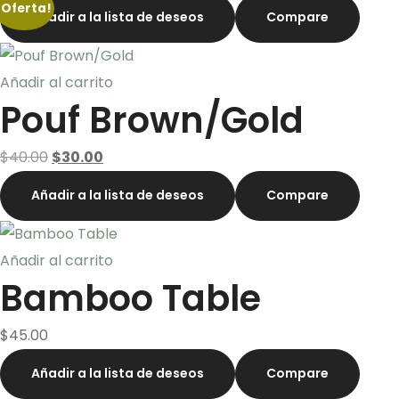
¡Oferta!
Añadir a la lista de deseos
Compare
Añadir al carrito
Pouf Brown/Gold
El
El
$
40.00
$
30.00
precio
precio
Añadir a la lista de deseos
Compare
original
actual
era:
es:
Añadir al carrito
$40.00.
$30.00.
Bamboo Table
$
45.00
Añadir a la lista de deseos
Compare