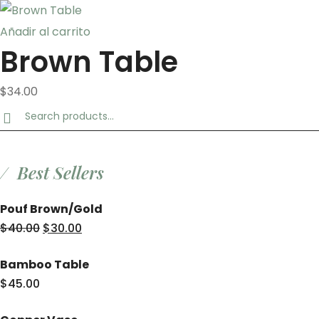
Añadir al carrito
Brown Table
$
34.00
Search
for:
Best Sellers
Pouf Brown/Gold
El
El
$
40.00
$
30.00
precio
precio
Bamboo Table
original
actual
$
45.00
era:
es:
$40.00.
$30.00.