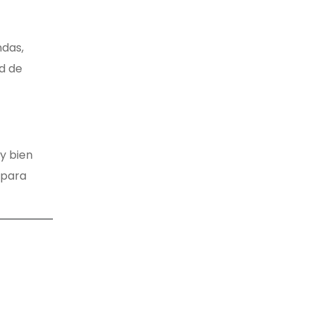
ndas,
ad de
y bien
 para