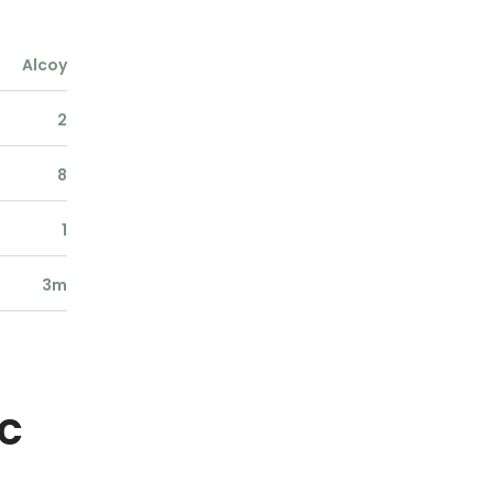
Alcoy
2
8
1
3m
sc