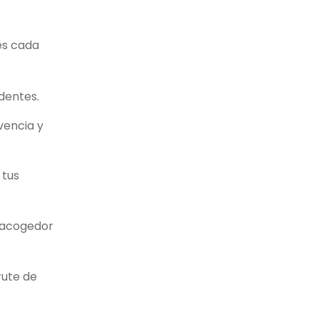
es cada
dentes.
vencia y
 tus
y acogedor
rute de