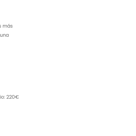
as más
 una
cio: 220€