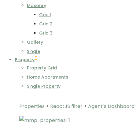
Masonry
Grid 1
Grid 2
Grid 3
Gallery
Single
Property
Property Grid
Home Apartments
Single Property
Properties
+
ReactJS filter
+
Agent’s Dashboard