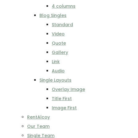
4 columns
Blog Singles
Standard
Video
Quote
Gallery
Link
Audio
Single Layouts
Overlay Image
Title First
Image First
RentAlcoy
Our Team
Single Team